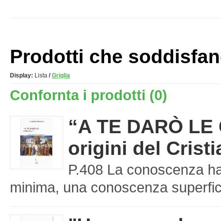
Prodotti che soddisfano 
Display:
Lista
/
Griglia
Confornta i prodotti (0)
“A TE DARÒ LE C
origini del Cris
P.408 La conoscenza ha 
minima, una conoscenza superfici