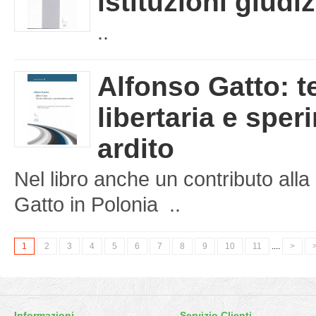
istituzioni giudiz
..
Alfonso Gatto: t
libertaria e spe
ardito
Nel libro anche un contributo al
Gatto in Polonia ..
1
2
3
4
5
6
7
8
9
10
11
....
>
>
Informazioni
Servizio Clienti