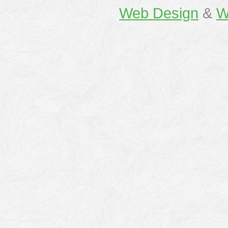
Web Design
&
W