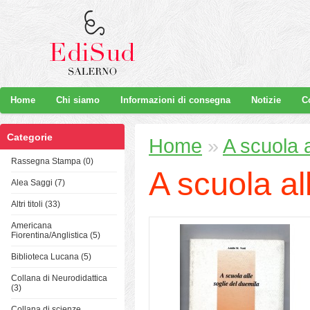
Home
Chi siamo
Informazioni di consegna
Notizie
C
Categorie
Home
»
A scuola a
Rassegna Stampa (0)
A scuola al
Alea Saggi (7)
Altri titoli (33)
Americana
Fiorentina/Anglistica (5)
Biblioteca Lucana (5)
Collana di Neurodidattica
(3)
Collana di scienze