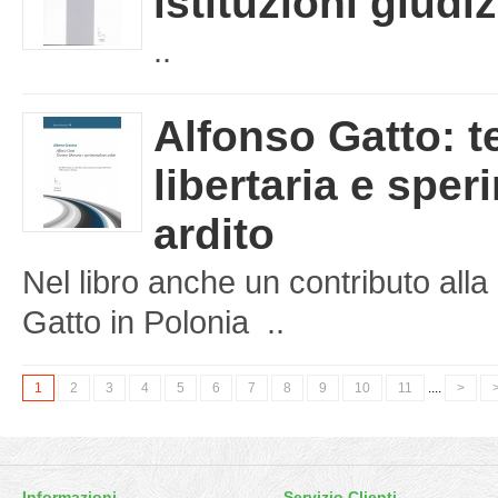
istituzioni giudiz
..
Alfonso Gatto: t
libertaria e spe
ardito
Nel libro anche un contributo al
Gatto in Polonia ..
1
2
3
4
5
6
7
8
9
10
11
....
>
>
Informazioni
Servizio Clienti