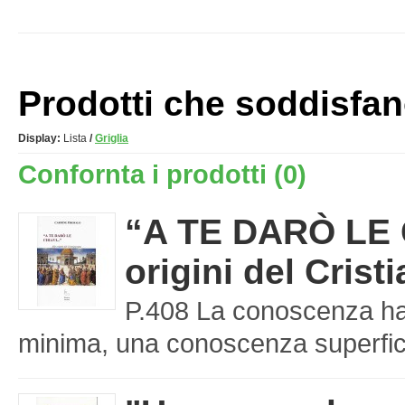
Prodotti che soddisfano 
Display:
Lista
/
Griglia
Confornta i prodotti (0)
“A TE DARÒ LE C
origini del Cris
P.408 La conoscenza ha 
minima, una conoscenza superfici