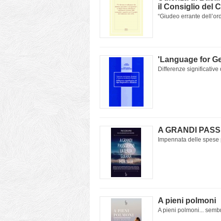
il Consiglio del 
“Giudeo errante dell’ord
'Language for G
Differenze significative d
A GRANDI PASS
Impennata delle spese pe
A pieni polmoni
A pieni polmoni... sembr