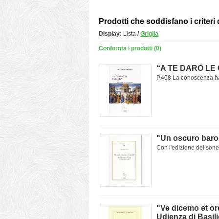
Prodotti che soddisfano i criteri 
Display:
Lista
/
Griglia
Confornta i prodotti (0)
“A TE DARÒ LE CH
P.408 La conoscenza ha
"Un oscuro baroc
Con l'edizione dei sonet
"Ve dicemo et or
Udienza di Basili