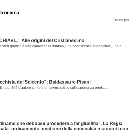
di ricerca
Ordina per
IAVI...” Alle origini del Cristianesimo
 tanti gradi: c’è una conoscenza minima, una conoscenza superficiale, una c..
chista del Seicento": Baldassarre Pisani
ti pag. 264 L'autore compie un lavoro critico sull'esperienza poetica ..
dinamo che debbase procedere a far giustitia". La Regia
cata: ordinamento, gestione della criminalità e rapporti con