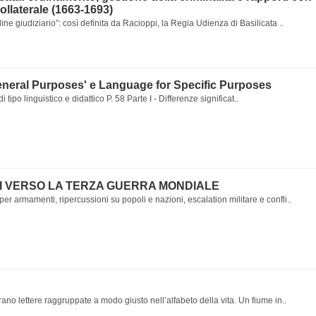
Collaterale (1663-1693)
ine giudiziario”: così definita da Racioppi, la Regia Udienza di Basilicata ..
eneral Purposes' e Language for Specific Purposes
i tipo linguistico e didattico P. 58 Parte I - Differenze significat..
I VERSO LA TERZA GUERRA MONDIALE
r armamenti, ripercussioni su popoli e nazioni, escalation militare e confli..
ano lettere raggruppate a modo giusto nell’alfabeto della vita. Un fiume in..