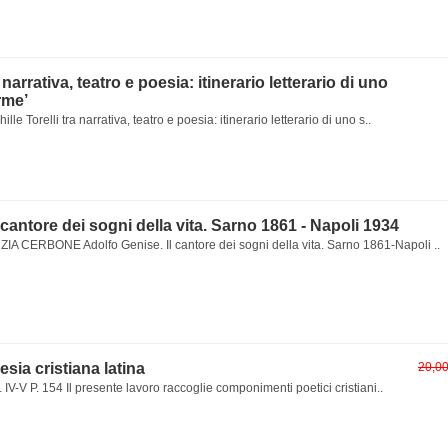
a narrativa, teatro e poesia: itinerario letterario di uno
rme’
lle Torelli tra narrativa, teatro e poesia: itinerario letterario di uno s..
 cantore dei sogni della vita. Sarno 1861 - Napoli 1934
 CERBONE Adolfo Genise. Il cantore dei sogni della vita. Sarno 1861-Napoli ..
oesia cristiana latina
20,0
 IV-V P. 154 Il presente lavoro raccoglie componimenti poetici cristiani..