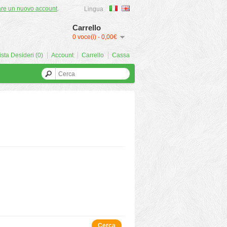
are un nuovo account
.
Lingua
Carrello
0 voce(i) - 0,00€
ista Desideri (0)
Account
Carrello
Cassa