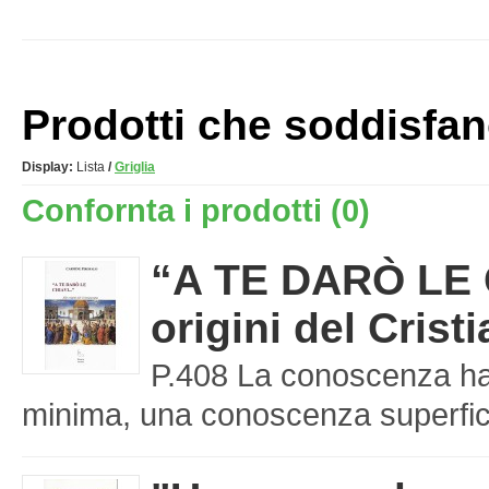
Prodotti che soddisfano 
Display:
Lista
/
Griglia
Confornta i prodotti (0)
“A TE DARÒ LE C
origini del Cris
P.408 La conoscenza ha 
minima, una conoscenza superfici