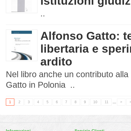
istituzioni giudiz
..
Alfonso Gatto: t
libertaria e spe
ardito
Nel libro anche un contributo al
Gatto in Polonia ..
1
2
3
4
5
6
7
8
9
10
11
....
>
>
Informazioni
Servizio Clienti