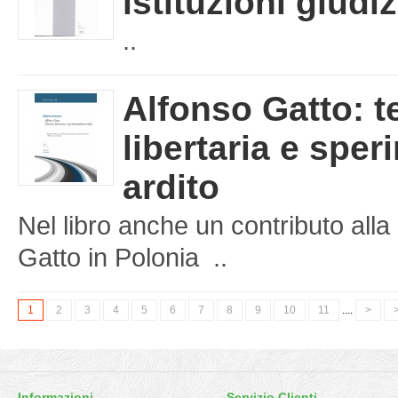
istituzioni giudiz
..
Alfonso Gatto: t
libertaria e spe
ardito
Nel libro anche un contributo al
Gatto in Polonia ..
1
2
3
4
5
6
7
8
9
10
11
....
>
>
Informazioni
Servizio Clienti