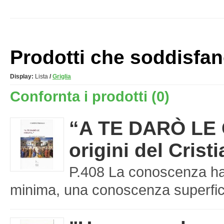
Prodotti che soddisfano 
Display:
Lista
/
Griglia
Confornta i prodotti (0)
“A TE DARÒ LE C
origini del Cris
P.408 La conoscenza ha 
minima, una conoscenza superfici