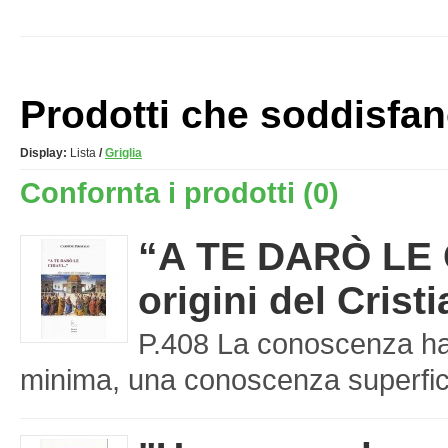
Prodotti che soddisfano 
Display:
Lista
/
Griglia
Confornta i prodotti (0)
“A TE DARÒ LE C
origini del Cris
P.408 La conoscenza ha 
minima, una conoscenza superfici