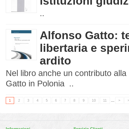
istituzioni giudiz
..
Alfonso Gatto: t
libertaria e spe
ardito
Nel libro anche un contributo al
Gatto in Polonia ..
1
2
3
4
5
6
7
8
9
10
11
....
>
>
Informazioni
Servizio Clienti