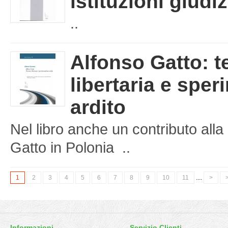
istituzioni giudiz
..
Alfonso Gatto: t
libertaria e spe
ardito
Nel libro anche un contributo al
Gatto in Polonia ..
1
2
3
4
5
6
7
8
9
10
11
....
>
>
Informazioni
Servizio Clienti