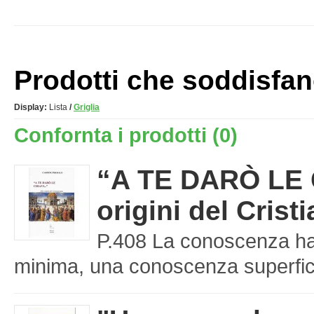
Prodotti che soddisfano 
Display:
Lista
/
Griglia
Confornta i prodotti (0)
“A TE DARÒ LE C
origini del Cris
P.408 La conoscenza ha 
minima, una conoscenza superfici