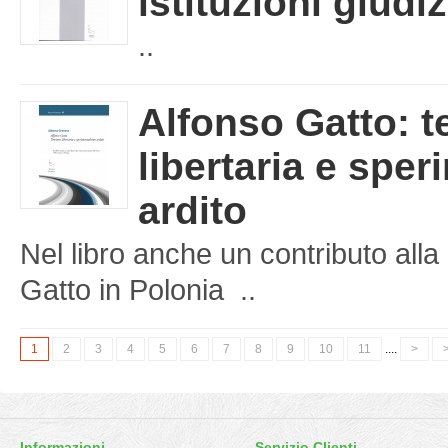
istituzioni giudiz
..
Alfonso Gatto: t
libertaria e spe
ardito
Nel libro anche un contributo al
Gatto in Polonia ..
1
2
3
4
5
6
7
8
9
10
11
....
>
>
Informazioni
Servizio Clienti