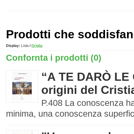
Prodotti che soddisfano 
Display:
Lista
/
Griglia
Confornta i prodotti (0)
“A TE DARÒ LE C
origini del Cris
P.408 La conoscenza ha 
minima, una conoscenza superfici