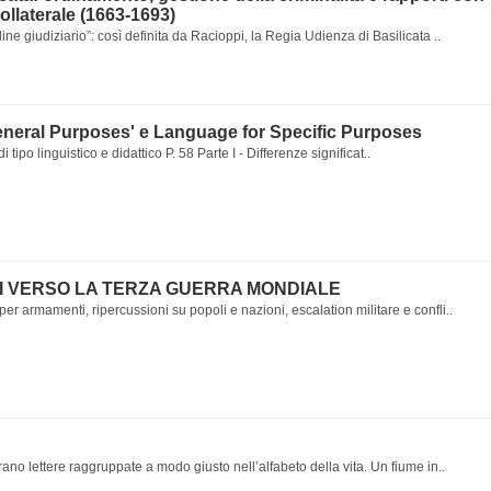
Collaterale (1663-1693)
ine giudiziario”: così definita da Racioppi, la Regia Udienza di Basilicata ..
eneral Purposes' e Language for Specific Purposes
i tipo linguistico e didattico P. 58 Parte I - Differenze significat..
I VERSO LA TERZA GUERRA MONDIALE
r armamenti, ripercussioni su popoli e nazioni, escalation militare e confli..
ano lettere raggruppate a modo giusto nell’alfabeto della vita. Un fiume in..