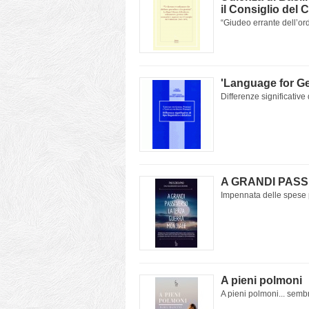
il Consiglio del 
“Giudeo errante dell’ord
'Language for G
Differenze significative d
A GRANDI PASS
Impennata delle spese pe
A pieni polmoni
A pieni polmoni... sembr