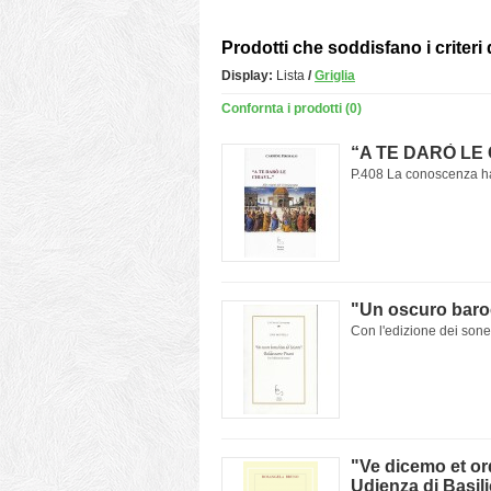
Prodotti che soddisfano i criteri 
Display:
Lista
/
Griglia
Confornta i prodotti (0)
“A TE DARÒ LE CH
P.408 La conoscenza ha
"Un oscuro baroc
Con l'edizione dei sonet
"Ve dicemo et or
Udienza di Basili