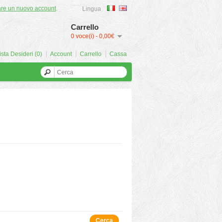
are un nuovo account
.
Lingua
Carrello
0 voce(i) - 0,00€
ista Desideri (0)
Account
Carrello
Cassa