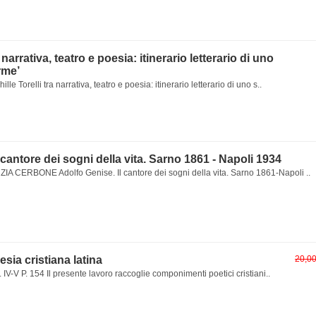
a narrativa, teatro e poesia: itinerario letterario di uno
rme’
lle Torelli tra narrativa, teatro e poesia: itinerario letterario di uno s..
 cantore dei sogni della vita. Sarno 1861 - Napoli 1934
 CERBONE Adolfo Genise. Il cantore dei sogni della vita. Sarno 1861-Napoli ..
oesia cristiana latina
20,0
 IV-V P. 154 Il presente lavoro raccoglie componimenti poetici cristiani..