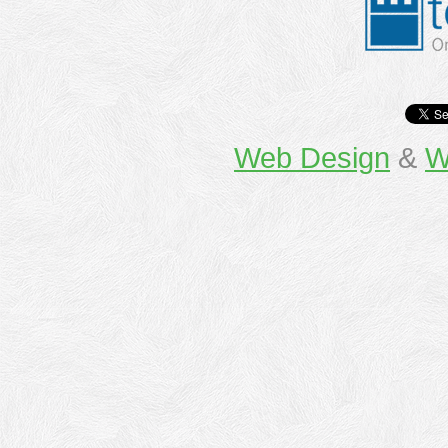
Web Design
&
W