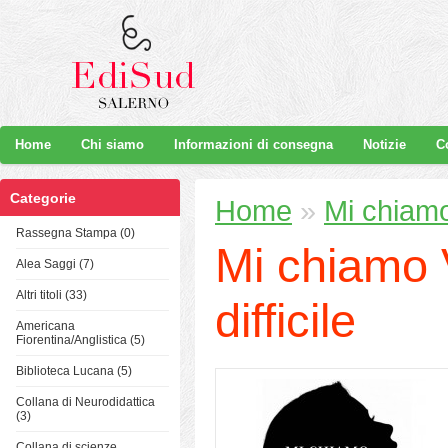
Home
Chi siamo
Informazioni di consegna
Notizie
C
Categorie
Home
»
Mi chiamo
Rassegna Stampa (0)
Mi chiamo 
Alea Saggi (7)
Altri titoli (33)
difficile
Americana
Fiorentina/Anglistica (5)
Biblioteca Lucana (5)
Collana di Neurodidattica
(3)
Collana di scienze