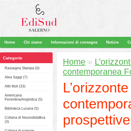
Home
Chi siamo
Informazioni di consegna
Notizie
C
Categorie
Home
»
L’orizzon
Rassegna Stampa (0)
contemporanea Fo
Alea Saggi (7)
L’orizzonte
Altri titoli (33)
Americana
contempor
Fiorentina/Anglistica (5)
Biblioteca Lucana (5)
prospettive
Collana di Neurodidattica
(3)
Collana di scienze