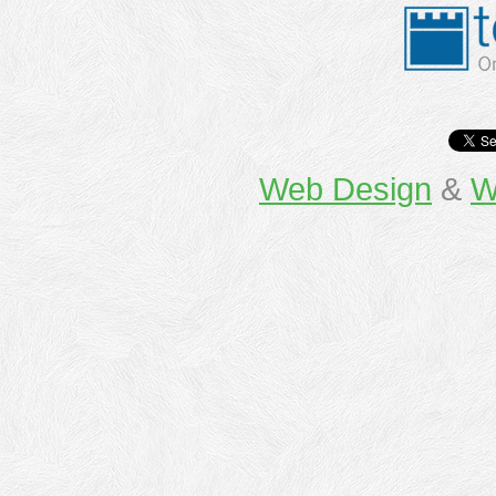
Web Design
&
W