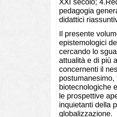
XXI secolo; 4.Rec
pedagogia general
didattici riassuntiv
Il presente volum
epistemologici d
cercando lo sgua
attualità e di più 
concernenti il ne
postumanesimo, t
biotecnologiche e
le prospettive ape
inquietanti della 
globalizzazione.