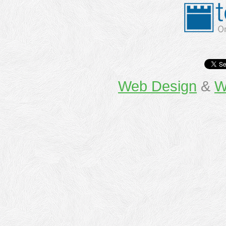
Web Design
&
W