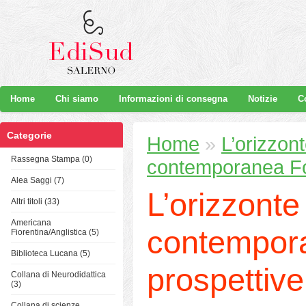
Home
Chi siamo
Informazioni di consegna
Notizie
C
Categorie
Home
»
L’orizzon
Rassegna Stampa (0)
contemporanea Fo
Alea Saggi (7)
L’orizzonte
Altri titoli (33)
Americana
contempor
Fiorentina/Anglistica (5)
Biblioteca Lucana (5)
prospettive
Collana di Neurodidattica
(3)
Collana di scienze