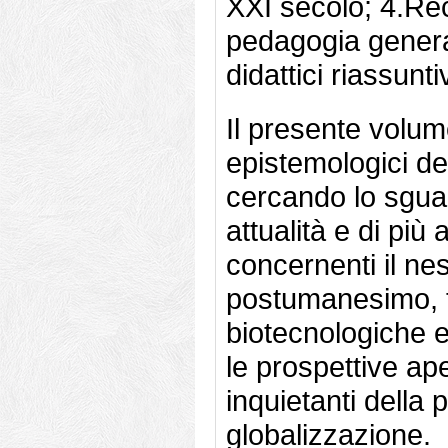
XXI secolo; 4.Rec
pedagogia general
didattici riassuntiv
Il presente volum
epistemologici d
cercando lo sgua
attualità e di più 
concernenti il ne
postumanesimo, t
biotecnologiche e
le prospettive ape
inquietanti della 
globalizzazione.