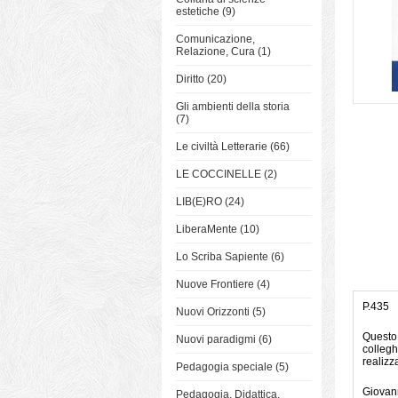
estetiche (9)
Comunicazione,
Relazione, Cura (1)
Diritto (20)
Gli ambienti della storia
(7)
Le civiltà Letterarie (66)
LE COCCINELLE (2)
LIB(E)RO (24)
LiberaMente (10)
Lo Scriba Sapiente (6)
Nuove Frontiere (4)
P.435
Nuovi Orizzonti (5)
Questo 
Nuovi paradigmi (6)
collegh
realizz
Pedagogia speciale (5)
Giovann
Pedagogia, Didattica,