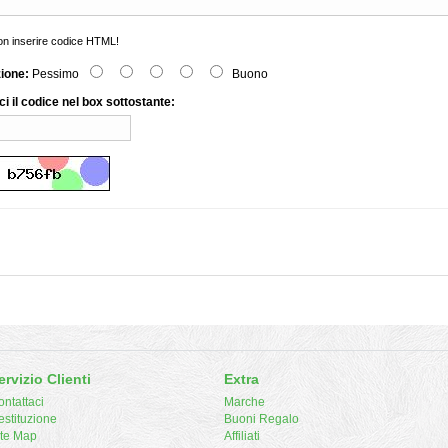
n inserire codice HTML!
zione:
Pessimo
Buono
ci il codice nel box sottostante:
ervizio Clienti
Extra
ntattaci
Marche
estituzione
Buoni Regalo
ite Map
Affiliati