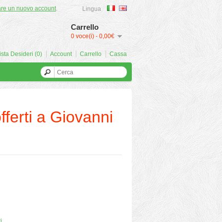
are un nuovo account
.
Lingua
Carrello
0 voce(i) - 0,00€
ista Desideri (0)
Account
Carrello
Cassa
erti a Giovanni
i