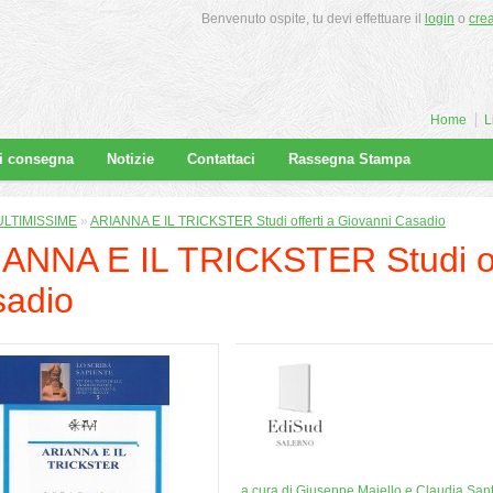
Benvenuto ospite, tu devi effettuare il
login
o
cre
Home
L
di consegna
Notizie
Contattaci
Rassegna Stampa
ULTIMISSIME
»
ARIANNA E IL TRICKSTER Studi offerti a Giovanni Casadio
ANNA E IL TRICKSTER Studi off
adio
a cura di Giuseppe Maiello e Claudia Sant