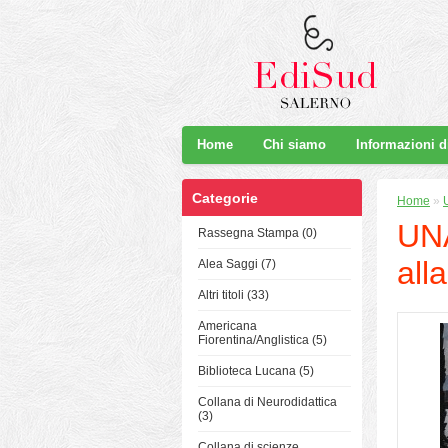
Home
Chi siamo
Informazioni 
Categorie
Home
»
UN
Rassegna Stampa (0)
all
Alea Saggi (7)
Altri titoli (33)
Americana
Fiorentina/Anglistica (5)
Biblioteca Lucana (5)
Collana di Neurodidattica
(3)
Collana di scienze