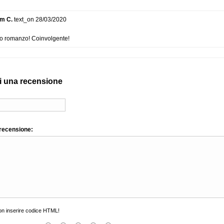
am C.
text_on 28/03/2020
o romanzo! Coinvolgente!
i una recensione
 recensione:
n inserire codice HTML!