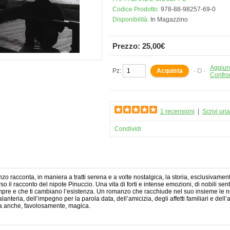
Codice Prodotto:
978-88-98257-69-0
Disponibilità:
In Magazzino
Prezzo: 25,00€
Aggiung
Pz:
- O -
Confro
1 recensioni
|
Scrivi un
Condividi
nzo racconta, in maniera a tratti serena e a volte nostalgica, la storia, esclusivamen
rso il racconto del nipote Pinuccio. Una vita di forti e intense emozioni, di nobili se
pre e che ti cambiano l’esistenza. Un romanzo che racchiude nel suo insieme le no
alanteria, dell’impegno per la parola data, dell’amicizia, degli affetti familiari e de
a anche, favolosamente, magica.