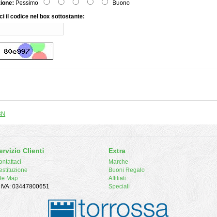
zione:
Pessimo
Buono
ci il codice nel box sottostante:
BN
ervizio Clienti
Extra
ntattaci
Marche
estituzione
Buoni Regalo
ite Map
Affiliati
. IVA: 03447800651
Speciali