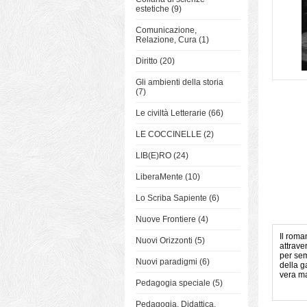
estetiche (9)
Comunicazione,
Relazione, Cura (1)
Diritto (20)
Gli ambienti della storia
(7)
Le civiltà Letterarie (66)
LE COCCINELLE (2)
LIB(E)RO (24)
LiberaMente (10)
Lo Scriba Sapiente (6)
Nuove Frontiere (4)
Il roma
Nuovi Orizzonti (5)
attrave
per sem
Nuovi paradigmi (6)
della g
vera m
Pedagogia speciale (5)
Pedagogia, Didattica,