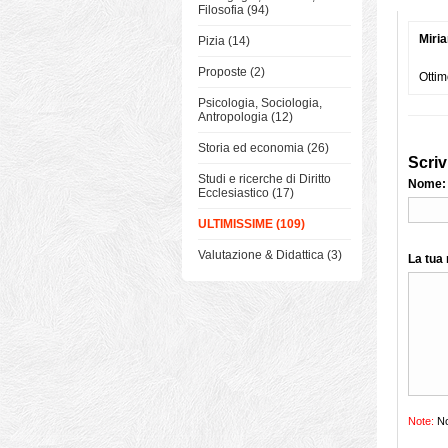
Filosofia (94)
Miri
Pizia (14)
Proposte (2)
Ottim
Psicologia, Sociologia,
Antropologia (12)
Storia ed economia (26)
Scriv
Studi e ricerche di Diritto
Nome:
Ecclesiastico (17)
ULTIMISSIME (109)
Valutazione & Didattica (3)
La tua
Note:
No