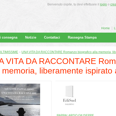
Benvenuto ospite, tu devi effettuare il
login
o
cre
Home
L
di consegna
Notizie
Contattaci
Rassegna Stampa
ULTIMISSIME
»
UNA VITA DA RACCONTARE Romanzo biografico alla memoria, libera
A VITA DA RACCONTARE Roman
a memoria, liberamente ispirato 
PAPPALARDO GIUSEPPE