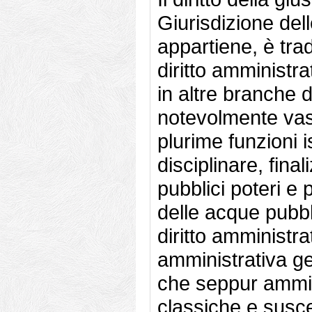
Giurisdizione de
appartiene, è tra
diritto amministr
in altre branche d
notevolmente vast
plurime funzioni 
disciplinare, fina
pubblici poteri e 
delle acque pubbl
diritto amministrat
amministrativa gen
che seppur ammini
classiche e susce