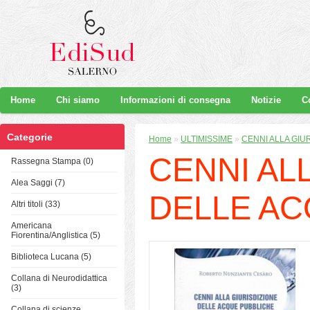
Home
Chi siamo
Informazioni di consegna
Notizie
C
Categorie
Home
»
ULTIMISSIME
»
CENNI ALLA GIU
CENNI AL
Rassegna Stampa (0)
Alea Saggi (7)
DELLE AC
Altri titoli (33)
Americana
Fiorentina/Anglistica (5)
Biblioteca Lucana (5)
Collana di Neurodidattica
(3)
Collana di scienze