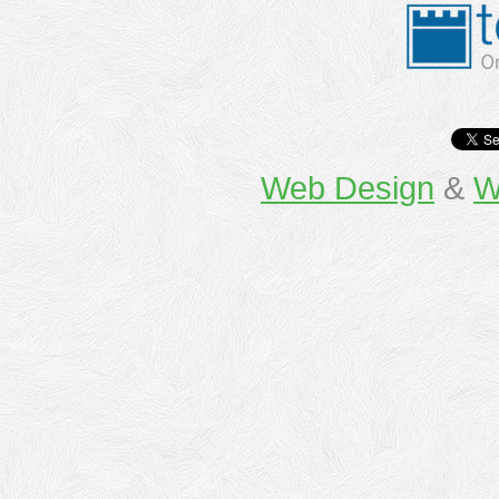
Web Design
&
W