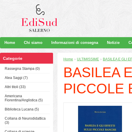
Home
Chi siamo
Informazioni di consegna
Notizie
C
Categorie
Home
»
ULTIMISSIME
»
BASILEA E GLI 
BASILEA E
Rassegna Stampa (0)
Alea Saggi (7)
PICCOLE
Altri titoli (33)
Americana
Fiorentina/Anglistica (5)
Biblioteca Lucana (5)
Collana di Neurodidattica
(3)
Collana di scienze