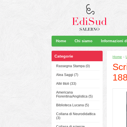
Home
Chi siamo
Informazioni 
Categorie
Home
»
Scr
Rassegna Stampa (0)
188
Alea Saggi (7)
Altri titoli (33)
Americana
Fiorentina/Anglistica (5)
Biblioteca Lucana (5)
Collana di Neurodidattica
(3)
Collana di scienze