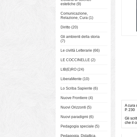
estetiche (9)
Comunicazione,
Relazione, Cura (1)
Diritto (20)
Gli ambienti della storia
(7)
Le civiltà Letterarie (66)
LE COCCINELLE (2)
LIB(E)RO (24)
LiberaMente (10)
Lo Scriba Sapiente (6)
Nuove Frontiere (4)
A cura 
Nuovi Orizzonti (5)
P. 230
Nuovi paradigmi (6)
Gli scr
che il 
Pedagogia speciale (5)
Pedagogia, Didattica,