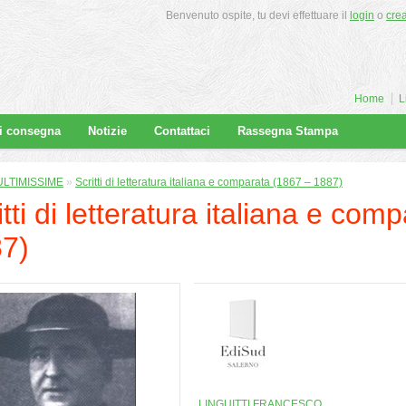
Benvenuto ospite, tu devi effettuare il
login
o
cre
Home
L
di consegna
Notizie
Contattaci
Rassegna Stampa
ULTIMISSIME
»
Scritti di letteratura italiana e comparata (1867 – 1887)
itti di letteratura italiana e co
7)
LINGUITTI FRANCESCO