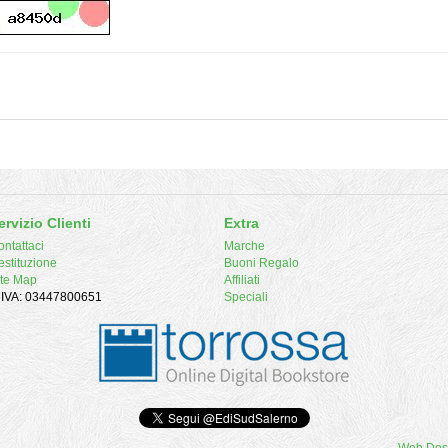
ervizio Clienti
Extra
ntattaci
Marche
estituzione
Buoni Regalo
ite Map
Affiliati
. IVA: 03447800651
Speciali