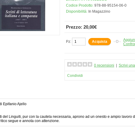
Codice Prodotto:
978-88-95154-06-0
Disponibilità:
In Magazzino
Prezzo: 20,00€
Aggiung
Pz:
- O -
Confro
0 recensioni
|
Scrivi un
Condividi
di Epifanio Ajello
itti del Linguiti, pur con la cautela necessaria, aprono ad un onesto e ampio lavoro d
critico segue e annota con attenzione.