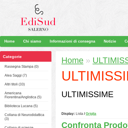
Home
Chi siamo
Informazioni di consegna
Notizie
C
Categorie
Home
»
ULTIMIS
Rassegna Stampa (0)
ULTIMISS
Alea Saggi (7)
Altri titoli (33)
ULTIMISSIME
Americana
Fiorentina/Anglistica (5)
Biblioteca Lucana (5)
Display:
Lista
/
Griglia
Collana di Neurodidattica
(3)
Confronta Prodot
Collana di scienze