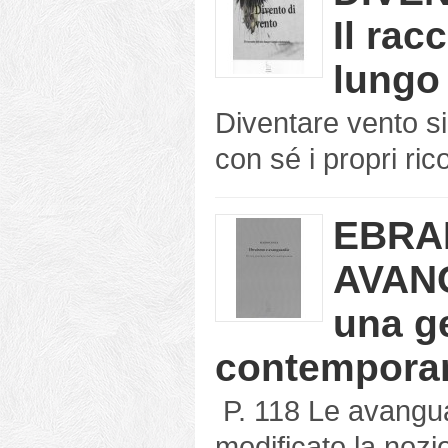
Il rac
lungo 
Diventare vento s
con sé i propri ric
EBRA
AVAN
una ge
contempora
P. 118 Le avangu
modificato la nozio