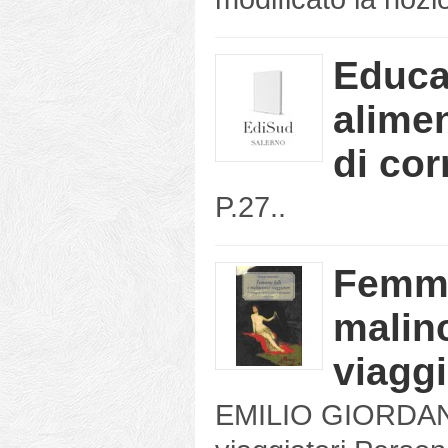
Educa
alimen
di cor
P.27..
Femmin
malin
viaggi
EMILIO GIORDANOF