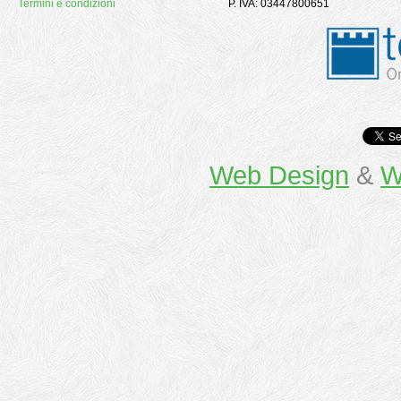
Termini e condizioni
P. IVA: 03447800651
Web Design
&
W