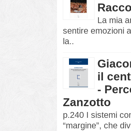
Racco
La mia a
sentire emozioni 
la..
Giaco
il cen
- Perc
Zanzotto
p.240 I sistemi co
“margine”, che div