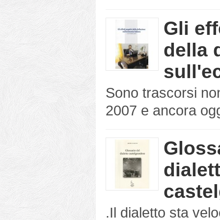
Gli ef
della 
sull'e
Sono trascorsi no
2007 e ancora oggi
Glossa
dialet
caste
.Il dialetto sta v