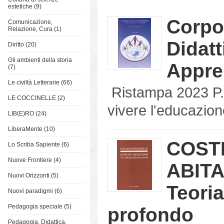
estetiche (9)
Corpor
Comunicazione,
Relazione, Cura (1)
Didatt
Diritto (20)
Gli ambienti della storia
Appre
(7)
Le civiltà Letterarie (66)
Ristampa 2023 P. 1
LE COCCINELLE (2)
vivere l'educazion
LIB(E)RO (24)
LiberaMente (10)
COST
Lo Scriba Sapiente (6)
Nuove Frontiere (4)
ABITA
Nuovi Orizzonti (5)
Teori
Nuovi paradigmi (6)
Pedagogia speciale (5)
profondo
Pedagogia, Didattica,