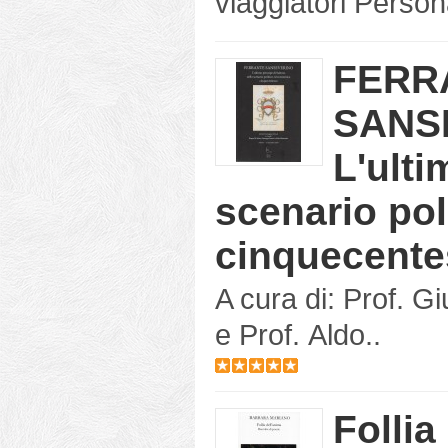
viaggiatori Person
FERR
SANS
L'ulti
scenario po
cinquecent
A cura di: Prof. G
e Prof. Aldo..
Follia