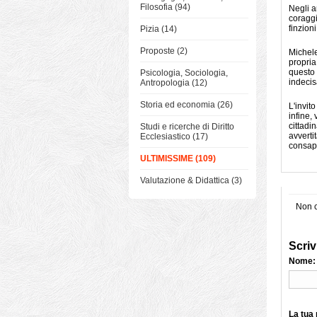
Filosofia (94)
Negli a
coraggi
finzion
Pizia (14)
Proposte (2)
Michele
propria
questo 
Psicologia, Sociologia,
indecis
Antropologia (12)
Storia ed economia (26)
L'invit
infine,
cittadi
Studi e ricerche di Diritto
avverti
Ecclesiastico (17)
consape
ULTIMISSIME (109)
Valutazione & Didattica (3)
Non c
Scriv
Nome:
La tua