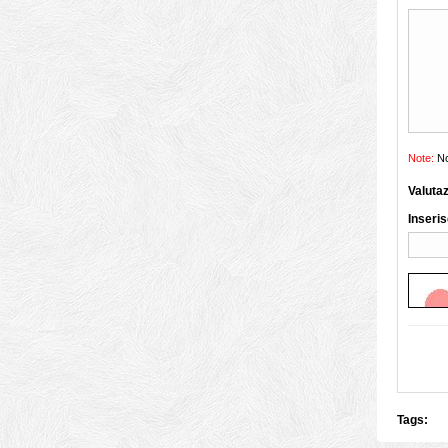
Note:
No
Valuta
Inseris
Tags: