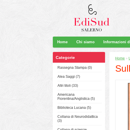
Home
Chi siamo
Informazioni 
Categorie
Home
»
Sul
Rassegna Stampa (0)
Alea Saggi (7)
Altri titoli (33)
Americana
Fiorentina/Anglistica (5)
Biblioteca Lucana (5)
Collana di Neurodidattica
(3)
Collana di scienze