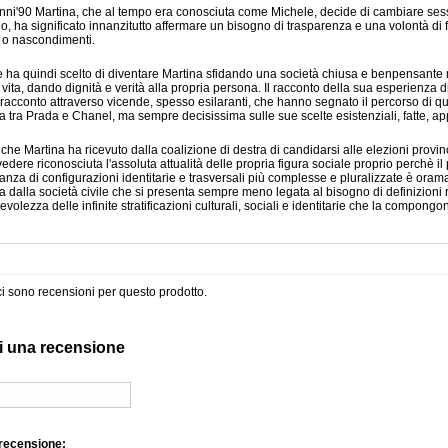
nni'90 Martina, che al tempo era conosciuta come Michele, decide di cambiare se
o, ha significato innanzitutto affermare un bisogno di trasparenza e una volontà d
i o nascondimenti.
 ha quindi scelto di diventare Martina sfidando una società chiusa e benpensante m
 vita, dando dignità e verità alla propria persona. Il racconto della sua esperienza di
racconto attraverso vicende, spesso esilaranti, che hanno segnato il percorso di 
a tra Prada e Chanel, ma sempre decisissima sulle sue scelte esistenziali, fatte, app
o che Martina ha ricevuto dalla coalizione di destra di candidarsi alle elezioni provin
 vedere riconosciuta l'assoluta attualità delle propria figura sociale proprio perchè i
nanza di configurazioni identitarie e trasversali più complesse e pluralizzate è ora
ta dalla società civile che si presenta sempre meno legata al bisogno di definizioni r
volezza delle infinite stratificazioni culturali, sociali e identitarie che la compongo
i sono recensioni per questo prodotto.
i una recensione
 recensione: