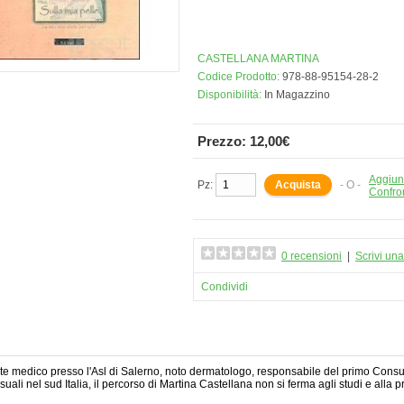
CASTELLANA MARTINA
Codice Prodotto:
978-88-95154-28-2
Disponibilità:
In Magazzino
Prezzo: 12,00€
Aggiung
Pz:
- O -
Confro
0 recensioni
|
Scrivi un
Condividi
te medico presso l'Asl di Salerno, noto dermatologo, responsabile del primo Consul
suali nel sud Italia, il percorso di Martina Castellana non si ferma agli studi e alla 