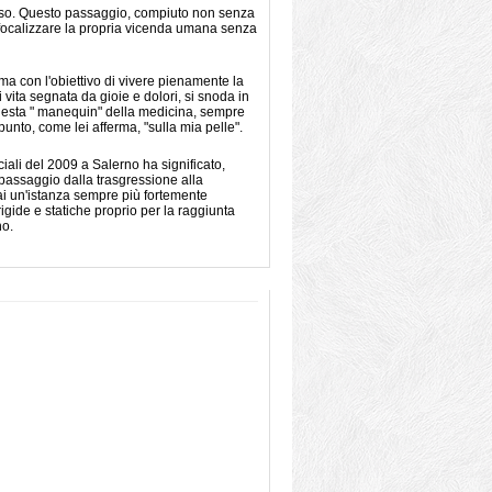
sso. Questo passaggio, compiuto non senza
i focalizzare la propria vicenda umana senza
a con l'obiettivo di vivere pienamente la
 vita segnata da gioie e dolori, si snoda in
questa " manequin" della medicina, sempre
unto, come lei afferma, "sulla mia pelle".
ciali del 2009 a Salerno ha significato,
l passaggio dalla trasgressione alla
mai un'istanza sempre più fortemente
igide e statiche proprio per la raggiunta
no.