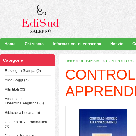
Home
Chi siamo
Informazioni di consegna
Notizie
C
Categorie
Home
»
ULTIMISSIME
»
CONTROLLO MO
CONTROL
Rassegna Stampa (0)
Alea Saggi (7)
APPREND
Altri titoli (33)
Americana
Fiorentina/Anglistica (5)
Biblioteca Lucana (5)
Collana di Neurodidattica
(3)
Collana di scienze