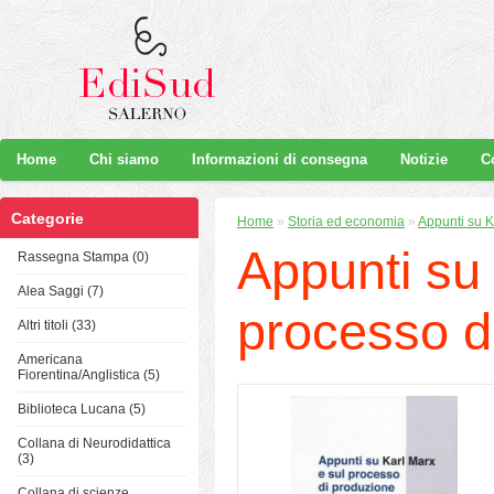
Home
Chi siamo
Informazioni di consegna
Notizie
C
Categorie
Home
»
Storia ed economia
»
Appunti su K
Appunti su 
Rassegna Stampa (0)
Alea Saggi (7)
processo di
Altri titoli (33)
Americana
Fiorentina/Anglistica (5)
Biblioteca Lucana (5)
Collana di Neurodidattica
(3)
Collana di scienze