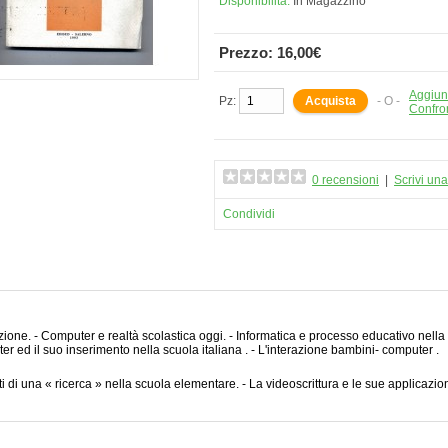
Disponibilità:
In Magazzino
Prezzo: 16,00€
Aggiung
Pz:
- O -
Confro
0 recensioni
|
Scrivi un
Condividi
zione. - Computer e realtà scolastica oggi. - Informatica e processo educativo nella s
r ed il suo inserimento nella scuola italiana . - L'interazione bambini- computer .
tati di una « ricerca » nella scuola elementare. - La videoscrittura e le sue applicazioni