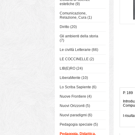
estetiche (9)
Comunicazione,
Relazione, Cura (1)
Diritto (20)
Gli ambienti della storia
(7)
Le civiltà Letterarie (66)
LE COCCINELLE (2)
LIB(E)RO (24)
LiberaMente (10)
Lo Scriba Sapiente (6)
P. 189
Nuove Frontiere (4)
Introdu
Compute
Nuovi Orizzonti (5)
Nuovi paradigmi (6)
I risul
Pedagogia speciale (5)
Pedagogia, Didattica,