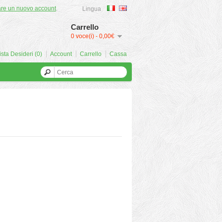
are un nuovo account
.
Lingua
Carrello
0 voce(i) - 0,00€
ista Desideri (0)
Account
Carrello
Cassa