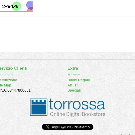
ervizio Clienti
Extra
ntattaci
Marche
estituzione
Buoni Regalo
ite Map
Affiliati
. IVA: 03447800651
Speciali