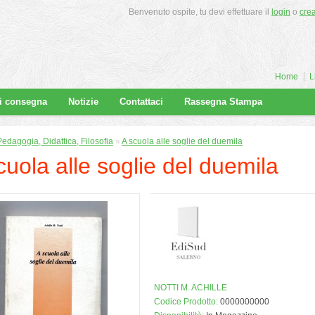
Benvenuto ospite, tu devi effettuare il
login
o
cre
Home
L
di consegna
Notizie
Contattaci
Rassegna Stampa
Pedagogia, Didattica, Filosofia
»
A scuola alle soglie del duemila
cuola alle soglie del duemila
NOTTI M. ACHILLE
Codice Prodotto:
0000000000