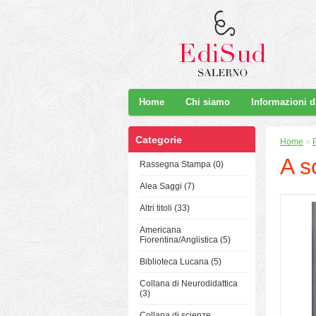
Home
Chi siamo
Informazioni 
Categorie
Home
»
A s
Rassegna Stampa (0)
Alea Saggi (7)
Altri titoli (33)
Americana
Fiorentina/Anglistica (5)
Biblioteca Lucana (5)
Collana di Neurodidattica
(3)
Collana di scienze