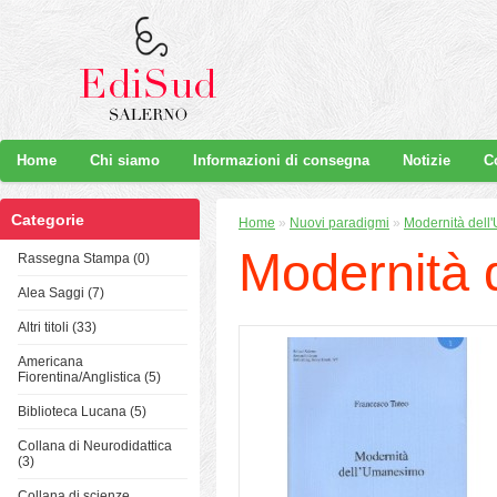
Home
Chi siamo
Informazioni di consegna
Notizie
C
Categorie
Home
»
Nuovi paradigmi
»
Modernità del
Modernità 
Rassegna Stampa (0)
Alea Saggi (7)
Altri titoli (33)
Americana
Fiorentina/Anglistica (5)
Biblioteca Lucana (5)
Collana di Neurodidattica
(3)
Collana di scienze