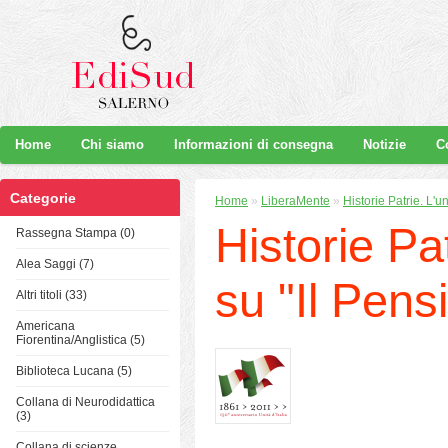
Home
Chi siamo
Informazioni di consegna
Notizie
C
Categorie
Home
»
LiberaMente
»
Historie Patrie. L'un
Historie Pat
Rassegna Stampa (0)
Alea Saggi (7)
su "Il Pens
Altri titoli (33)
Americana
Fiorentina/Anglistica (5)
Biblioteca Lucana (5)
Collana di Neurodidattica
(3)
Collana di scienze