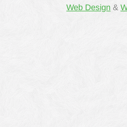
Web Design
&
W