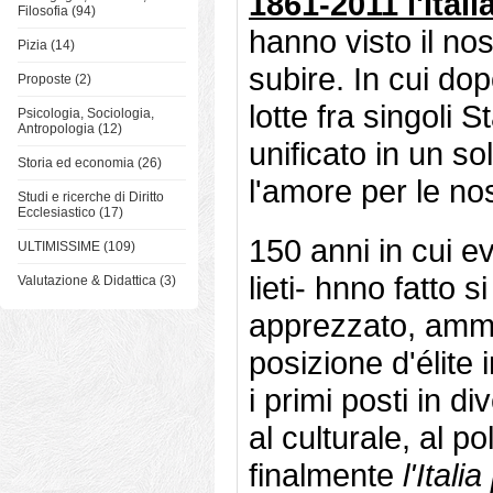
1861-2011 l'Ital
Filosofia (94)
hanno visto il nos
Pizia (14)
subire. In cui dop
Proposte (2)
lotte fra singoli S
Psicologia, Sociologia,
Antropologia (12)
unificato in un sol
Storia ed economia (26)
l'amore per le nos
Studi e ricerche di Diritto
Ecclesiastico (17)
150 anni in cui e
ULTIMISSIME (109)
lieti- hnno fatto 
Valutazione & Didattica (3)
apprezzato, ammi
posizione d'élite
i primi posti in di
al culturale, al p
finalmente
l'Ital