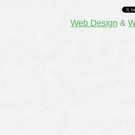
Web Design
&
W