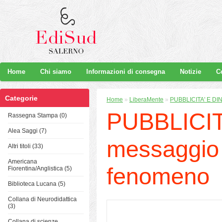
Home
Chi siamo
Informazioni di consegna
Notizie
C
Categorie
Home
»
LiberaMente
»
PUBBLICITA' E DIN
PUBBLICIT
Rassegna Stampa (0)
Alea Saggi (7)
messaggio p
Altri titoli (33)
Americana
fenomeno
Fiorentina/Anglistica (5)
Biblioteca Lucana (5)
Collana di Neurodidattica
(3)
Collana di scienze