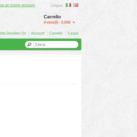
are un nuovo account
.
Lingua
Carrello
0 voce(i) - 0,00€
ista Desideri (0)
Account
Carrello
Cassa