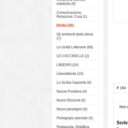
estetiche (9)
Comunicazione,
Relazione, Cura (1)
Diritto (20)
Gli ambienti della storia
(7)
Le civiltà Letterarie (66)
LE COCCINELLE (2)
LIB(E)RO (24)
LiberaMente (10)
Lo Scriba Sapiente (6)
P. 164
Nuove Frontiere (4)
Nuovi Orizzonti (5)
Non c
Nuovi paradigmi (6)
Pedagogia speciale (5)
Scriv
Pedagogia, Didattica,