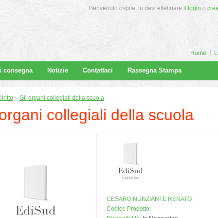
Benvenuto ospite, tu devi effettuare il
login
o
cre
Home
L
di consegna
Notizie
Contattaci
Rassegna Stampa
iritto
»
Gli organi collegiali della scuola
 organi collegiali della scuola
CESARO NUNZIANTE RENATO
Codice Prodotto: