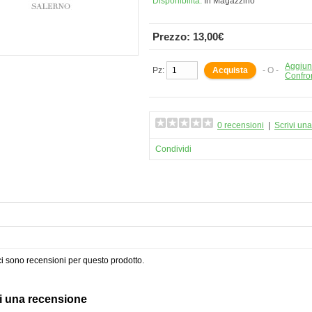
Disponibilità:
In Magazzino
Prezzo: 13,00€
Aggiung
Pz:
- O -
Confro
0 recensioni
|
Scrivi un
Condividi
i sono recensioni per questo prodotto.
i una recensione