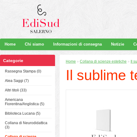
Home
Chi siamo
Informazioni di consegna
Notizie
C
Categorie
Home
»
Collana di scienze estetiche
»
Il 
Il sublime 
Rassegna Stampa (0)
Alea Saggi (7)
Altri titoli (33)
Americana
Fiorentina/Anglistica (5)
Biblioteca Lucana (5)
Collana di Neurodidattica
(3)
Collana di scienze