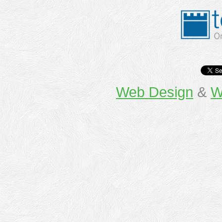
Web Design
&
W