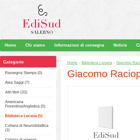
Home
Chi siamo
Informazioni di consegna
Notizie
C
Categorie
Home
»
Biblioteca Lucana
»
Giacomo Raci
Giacomo Raciop
Rassegna Stampa (0)
Alea Saggi (7)
Altri titoli (33)
Americana
Fiorentina/Anglistica (5)
Biblioteca Lucana (5)
Collana di Neurodidattica
(3)
Collana di scienze