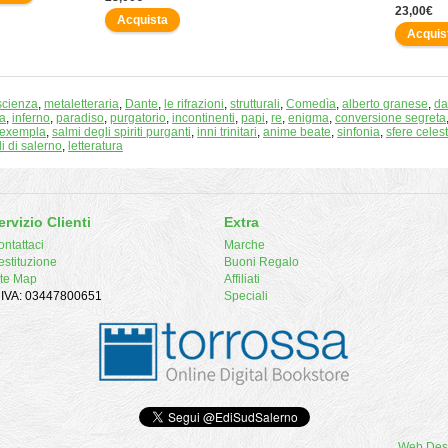
23,00€
Acquista
Acquis
scienza
,
metaletteraria
,
Dante
,
le rifrazioni
,
strutturali
,
Comedìa
,
alberto granese
,
da
a
,
inferno
,
paradiso
,
purgatorio
,
incontinenti
,
papi
,
re
,
enigma
,
conversione segreta
exempla
,
salmi degli spiriti purganti
,
inni trinitari
,
anime beate
,
sinfonia
,
sfere celest
di di salerno
,
letteratura
ervizio Clienti
Extra
ntattaci
Marche
estituzione
Buoni Regalo
ite Map
Affiliati
. IVA: 03447800651
Speciali
Web Des