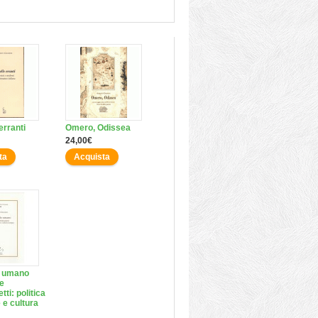
erranti
Omero, Odissea
24,00€
ta
Acquista
o umano
e
ti: politica
 e cultura