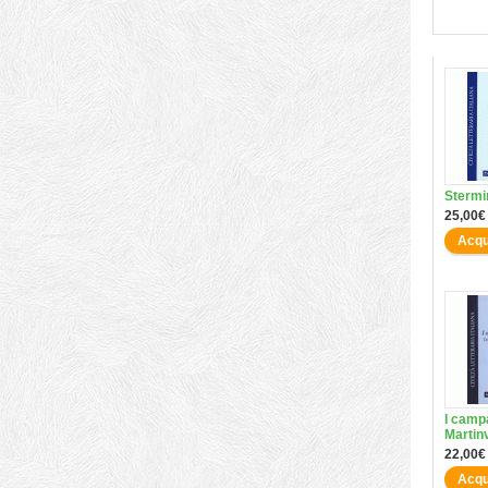
Stermi
25,00€
Acqu
I campa
Martinv
22,00€
Acqu