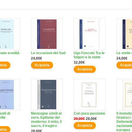
nate eredità
Le occasioni del Sud
Ugo Foscolo Tra le
Le stelle 
folgori e la notte
24,00€
24,00€
32,00€
ista
Acquista
Acquis
Acquista
nili di
Menzogne simili al
Con pura passione
Il metod
ille
vero. Epifanie del
Gramsci 
30,00€
28,00€
moderno: il mito, il
Debenedet
Acquista
sacro, il tragico
nazionale
ista
europea
28,00€