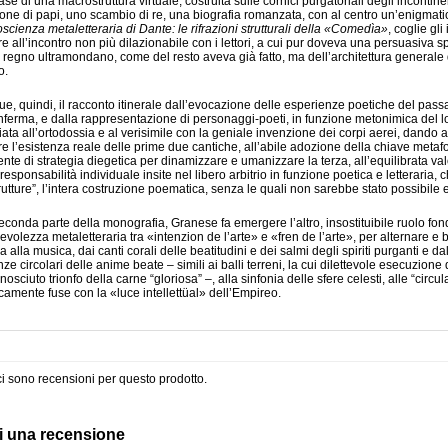
ase di una macrostruttura virtuale, costruita sulle cornici purgatoriali degli incontine
one di papi, uno scambio di re, una biografia romanzata, con al centro un’enigmat
scienza metaletteraria di Dante: le rifrazioni strutturali della «Comedìa»
, coglie gli
e all’incontro non più dilazionabile con i lettori, a cui pur doveva una persuasiva
 regno ultramondano, come del resto aveva già fatto, ma dell’architettura generale d
o.
e, quindi, il racconto itinerale dall’evocazione delle esperienze poetiche del passato
nferma, e dalla rappresentazione di personaggi-poeti, in funzione metonimica del lor
ciata all’ortodossia e al verisimile con la geniale invenzione dei corpi aerei, dando 
re l’esistenza reale delle prime due cantiche, all’abile adozione della chiave metafo
nte di strategia diegetica per dinamizzare e umanizzare la terza, all’equilibrata va
 responsabilità individuale insite nel libero arbitrio in funzione poetica e letteraria
trutture”, l’intera costruzione poematica, senza le quali non sarebbe stato possibile
econda parte della monografia, Granese fa emergere l’altro, insostituibile ruolo fo
volezza metaletteraria tra «intenzion de l’arte» e «fren de l’arte», per alternare e 
 alla musica, dai canti corali delle beatitudini e dei salmi degli spiriti purganti e dal
nze circolari delle anime beate – simili ai balli terreni, la cui dilettevole esecuzione
onosciuto trionfo della carne “gloriosa” –, alla sinfonia delle sfere celesti, alle “circu
amente fuse con la «luce intellettüal» dell’Empireo.
i sono recensioni per questo prodotto.
i una recensione