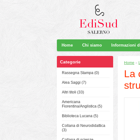
Home
Chi siamo
Informazioni 
Categorie
Home
»
La 
Rassegna Stampa (0)
str
Alea Saggi (7)
Altri titoli (33)
Americana
Fiorentina/Anglistica (5)
Biblioteca Lucana (5)
Collana di Neurodidattica
(3)
Collana di scienze