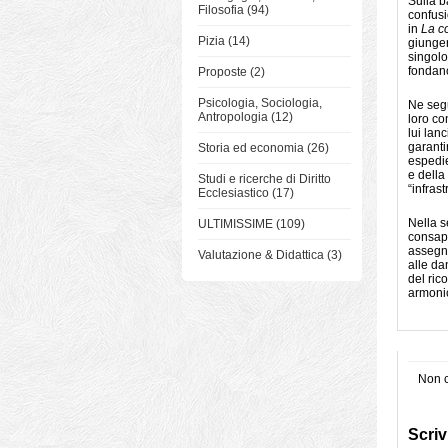
Sulla b
Filosofia (94)
confusi
in
La co
Pizia (14)
giunger
singolo
fondan
Proposte (2)
Psicologia, Sociologia,
Ne segu
Antropologia (12)
loro co
lui lan
garanti
Storia ed economia (26)
espedie
e della
Studi e ricerche di Diritto
“infras
Ecclesiastico (17)
Nella s
ULTIMISSIME (109)
consape
assegna
Valutazione & Didattica (3)
alle da
del ric
armonic
Non c
Scriv