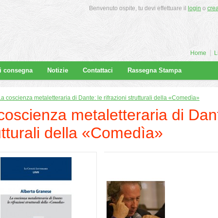
Benvenuto ospite, tu devi effettuare il
login
o
cre
Home
L
di consegna
Notizie
Contattaci
Rassegna Stampa
La coscienza metaletteraria di Dante: le rifrazioni strutturali della «Comedìa»
coscienza metaletteraria di Dante
utturali della «Comedìa»