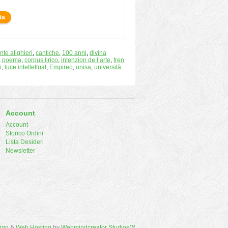
ta
nte alighieri
,
cantiche
,
100 anni
,
divina
,
poema
,
corpus lirico
,
intenzion de l’arte
,
fren
i
,
luce intellettüal
,
Empireo
,
unisa
,
università
Account
Account
Storico Ordini
Lista Desideri
Newsletter
ign
&
Web Hosting
by
Webmindcreator Studios™