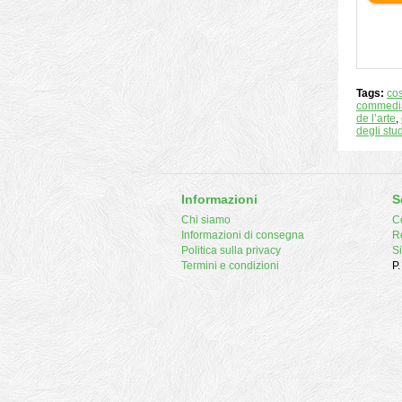
Tags:
co
commedi
de l’arte
,
degli stu
Informazioni
S
Chi siamo
Co
Informazioni di consegna
R
Politica sulla privacy
S
Termini e condizioni
P