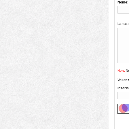
Nome:
La tua
Note:
No
Valuta
Inseris