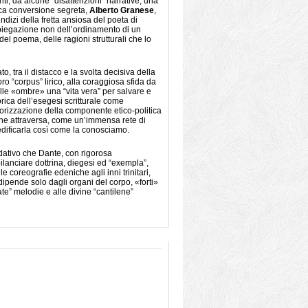
nti, da alcune “disattenzioni” narrative, una
ica conversione segreta,
Alberto Granese
,
 indizi della fretta ansiosa del poeta di
 spiegazione non dell’ordinamento di un
el poema, delle ragioni strutturali che lo
, tra il distacco e la svolta decisiva della
o “corpus” lirico, alla coraggiosa sfida da
alle «ombre» una “vita vera” per salvare e
rica dell’esegesi scritturale come
lorizzazione della componente etico-politica
, che attraversa, come un’immensa rete di
 edificarla così come la conosciamo.
ndativo che Dante, con rigorosa
bilanciare dottrina, diegesi ed “exempla”,
le coreografie edeniche agli inni trinitari,
 dipende solo dagli organi del corpo, «forti»
late” melodie e alle divine “cantilene”