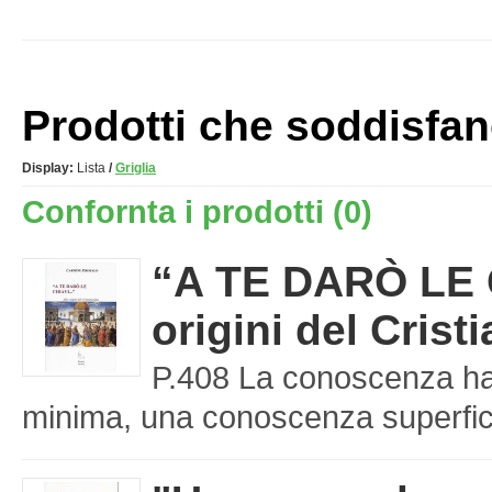
Prodotti che soddisfano 
Display:
Lista
/
Griglia
Confornta i prodotti (0)
“A TE DARÒ LE C
origini del Cris
P.408 La conoscenza ha 
minima, una conoscenza superfici