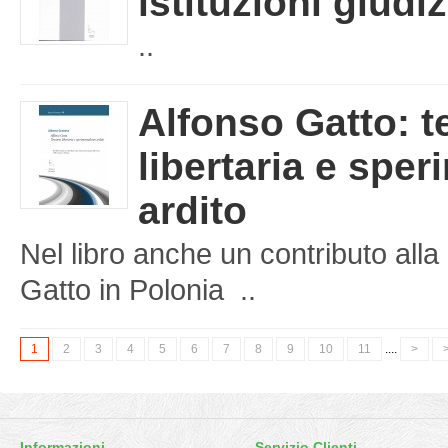
istituzioni giudiz
..
Alfonso Gatto: t
libertaria e spe
ardito
Nel libro anche un contributo al
Gatto in Polonia ..
1
2
3
4
5
6
7
8
9
10
11
....
>
>
Informazioni
Servizio Clienti