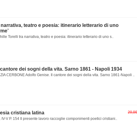
a narrativa, teatro e poesia: itinerario letterario di uno
rme’
lle Torelli tra narrativa, teatro e poesia: itinerario letterario di uno s..
 cantore dei sogni della vita. Sarno 1861 - Napoli 1934
 CERBONE Adolfo Genise. Il cantore dei sogni della vita. Sarno 1861-Napoli ..
oesia cristiana latina
20,0
 IV-V P. 154 Il presente lavoro raccoglie componimenti poetici cristiani..