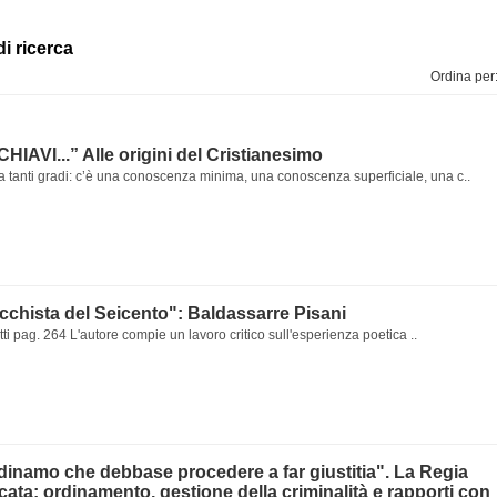
di ricerca
Ordina per
IAVI...” Alle origini del Cristianesimo
 tanti gradi: c’è una conoscenza minima, una conoscenza superficiale, una c..
chista del Seicento": Baldassarre Pisani
ti pag. 264 L'autore compie un lavoro critico sull'esperienza poetica ..
dinamo che debbase procedere a far giustitia". La Regia
cata: ordinamento, gestione della criminalità e rapporti con