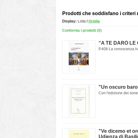
Prodotti che soddisfano i criteri 
Display:
Lista
/
Griglia
Confornta i prodotti (0)
“A TE DARÒ LE CH
P.408 La conoscenza ha
"Un oscuro baroc
Con l'edizione dei sonet
"Ve dicemo et or
Udienza di Basili