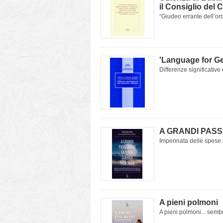
il Consiglio del 
“Giudeo errante dell’ord
'Language for G
Differenze significative d
A GRANDI PASS
Impennata delle spese pe
A pieni polmoni
A pieni polmoni... sembr