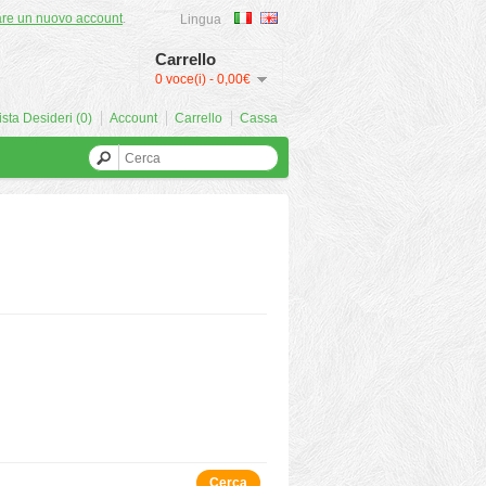
are un nuovo account
.
Lingua
Carrello
0 voce(i) - 0,00€
ista Desideri (0)
Account
Carrello
Cassa