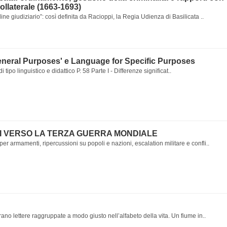
Collaterale (1663-1693)
ine giudiziario”: così definita da Racioppi, la Regia Udienza di Basilicata ..
eneral Purposes' e Language for Specific Purposes
i tipo linguistico e didattico P. 58 Parte I - Differenze significat..
I VERSO LA TERZA GUERRA MONDIALE
r armamenti, ripercussioni su popoli e nazioni, escalation militare e confli..
ano lettere raggruppate a modo giusto nell’alfabeto della vita. Un fiume in..