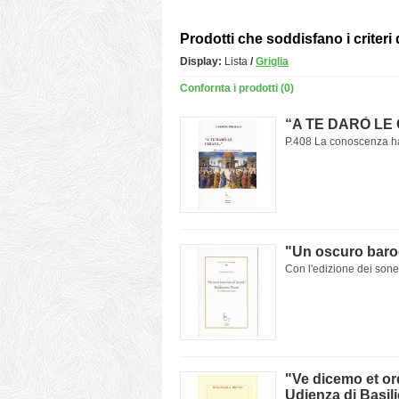
Prodotti che soddisfano i criteri 
Display:
Lista
/
Griglia
Confornta i prodotti (0)
“A TE DARÒ LE CH
P.408 La conoscenza ha
"Un oscuro baroc
Con l'edizione dei sonet
"Ve dicemo et or
Udienza di Basili