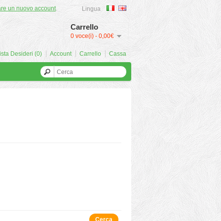
are un nuovo account
.
Lingua
Carrello
0 voce(i) - 0,00€
ista Desideri (0)
Account
Carrello
Cassa