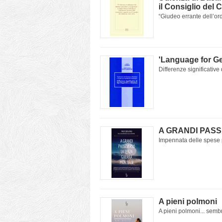
il Consiglio del 
“Giudeo errante dell’ord
'Language for G
Differenze significative d
A GRANDI PASS
Impennata delle spese pe
A pieni polmoni
A pieni polmoni... sembr