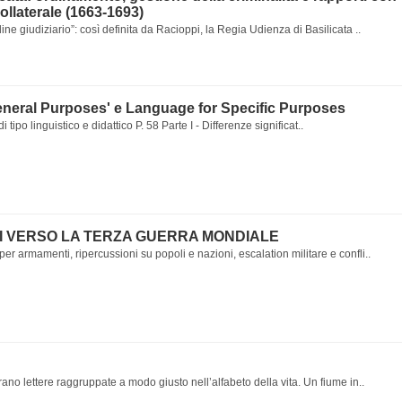
Collaterale (1663-1693)
ine giudiziario”: così definita da Racioppi, la Regia Udienza di Basilicata ..
eneral Purposes' e Language for Specific Purposes
i tipo linguistico e didattico P. 58 Parte I - Differenze significat..
I VERSO LA TERZA GUERRA MONDIALE
r armamenti, ripercussioni su popoli e nazioni, escalation militare e confli..
ano lettere raggruppate a modo giusto nell’alfabeto della vita. Un fiume in..