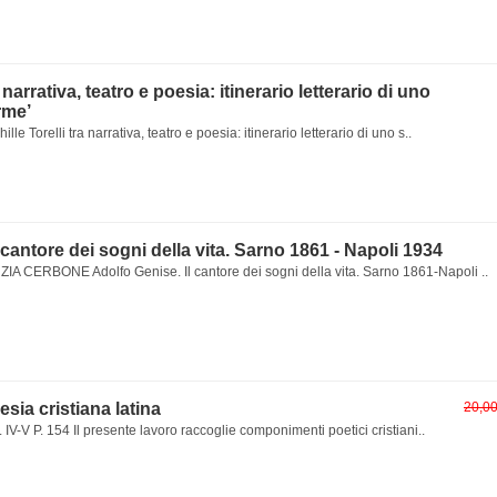
a narrativa, teatro e poesia: itinerario letterario di uno
rme’
lle Torelli tra narrativa, teatro e poesia: itinerario letterario di uno s..
 cantore dei sogni della vita. Sarno 1861 - Napoli 1934
 CERBONE Adolfo Genise. Il cantore dei sogni della vita. Sarno 1861-Napoli ..
oesia cristiana latina
20,0
 IV-V P. 154 Il presente lavoro raccoglie componimenti poetici cristiani..