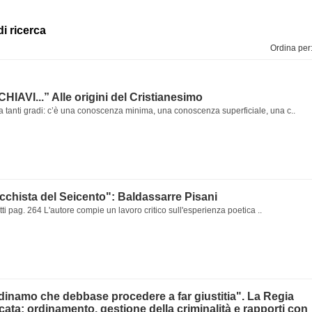
di ricerca
Ordina per
IAVI...” Alle origini del Cristianesimo
 tanti gradi: c’è una conoscenza minima, una conoscenza superficiale, una c..
chista del Seicento": Baldassarre Pisani
ti pag. 264 L'autore compie un lavoro critico sull'esperienza poetica ..
dinamo che debbase procedere a far giustitia". La Regia
cata: ordinamento, gestione della criminalità e rapporti con