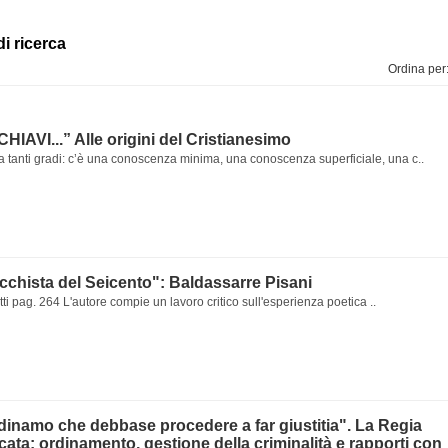
di ricerca
Ordina per
IAVI...” Alle origini del Cristianesimo
 tanti gradi: c’è una conoscenza minima, una conoscenza superficiale, una c..
chista del Seicento": Baldassarre Pisani
ti pag. 264 L'autore compie un lavoro critico sull'esperienza poetica ..
dinamo che debbase procedere a far giustitia". La Regia
cata: ordinamento, gestione della criminalità e rapporti con