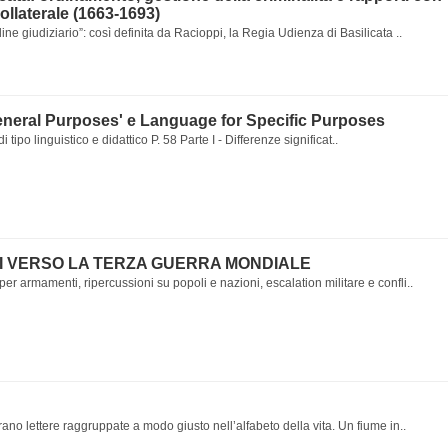
Collaterale (1663-1693)
ine giudiziario”: così definita da Racioppi, la Regia Udienza di Basilicata ..
eneral Purposes' e Language for Specific Purposes
i tipo linguistico e didattico P. 58 Parte I - Differenze significat..
I VERSO LA TERZA GUERRA MONDIALE
r armamenti, ripercussioni su popoli e nazioni, escalation militare e confli..
ano lettere raggruppate a modo giusto nell’alfabeto della vita. Un fiume in..