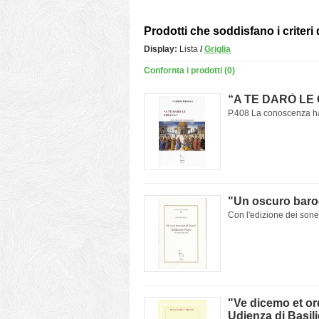
Prodotti che soddisfano i criteri 
Display:
Lista
/
Griglia
Confornta i prodotti (0)
“A TE DARÒ LE CH
P.408 La conoscenza ha
"Un oscuro baroc
Con l'edizione dei sonet
"Ve dicemo et or
Udienza di Basili