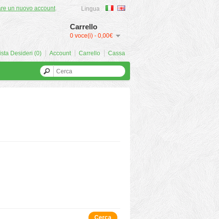
are un nuovo account
.
Lingua
Carrello
0 voce(i) - 0,00€
ista Desideri (0)
Account
Carrello
Cassa