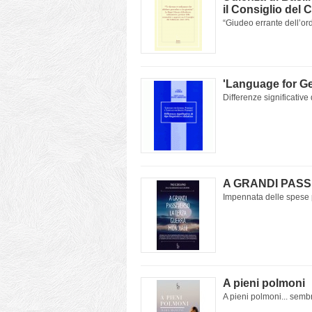
il Consiglio del 
“Giudeo errante dell’ord
'Language for G
Differenze significative d
A GRANDI PASS
Impennata delle spese pe
A pieni polmoni
A pieni polmoni... sembr