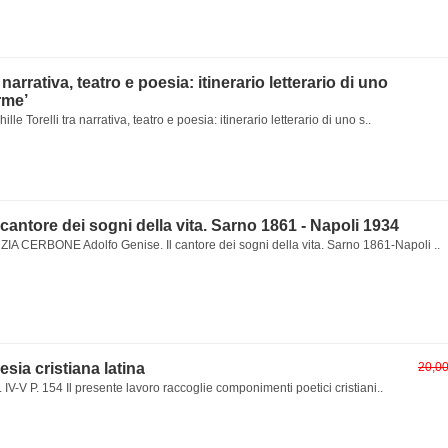
a narrativa, teatro e poesia: itinerario letterario di uno
rme’
lle Torelli tra narrativa, teatro e poesia: itinerario letterario di uno s..
 cantore dei sogni della vita. Sarno 1861 - Napoli 1934
 CERBONE Adolfo Genise. Il cantore dei sogni della vita. Sarno 1861-Napoli ..
oesia cristiana latina
20,0
 IV-V P. 154 Il presente lavoro raccoglie componimenti poetici cristiani..