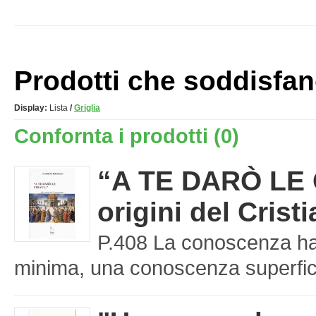
Prodotti che soddisfano 
Display:
Lista
/
Griglia
Confornta i prodotti (0)
“A TE DARÒ LE C
origini del Cris
P.408 La conoscenza ha 
minima, una conoscenza superfici