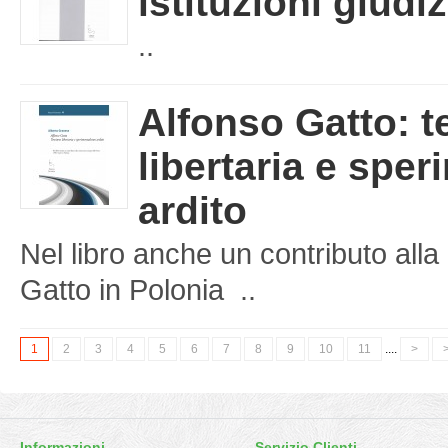
istituzioni giudiz
..
Alfonso Gatto: t
libertaria e spe
ardito
Nel libro anche un contributo al
Gatto in Polonia ..
1
2
3
4
5
6
7
8
9
10
11
....
>
>
Informazioni
Servizio Clienti