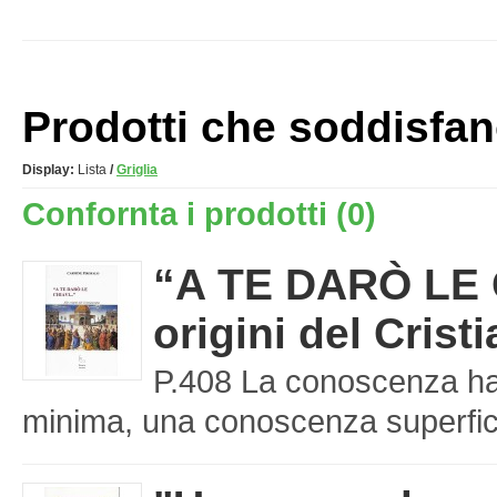
Prodotti che soddisfano 
Display:
Lista
/
Griglia
Confornta i prodotti (0)
“A TE DARÒ LE C
origini del Cris
P.408 La conoscenza ha 
minima, una conoscenza superfici