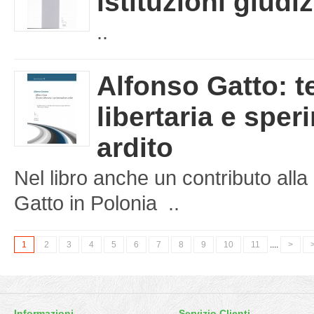
istituzioni giudiz
..
Alfonso Gatto: t
libertaria e spe
ardito
Nel libro anche un contributo al
Gatto in Polonia ..
1
2
3
4
5
6
7
8
9
10
11
....
>
>
Informazioni
Servizio Clienti