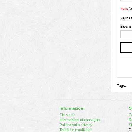
Note:
No
Valuta
Inseris
Tags:
Informazioni
S
Chi siamo
Co
Informazioni di consegna
R
Politica sulla privacy
S
Termini e condizioni
P