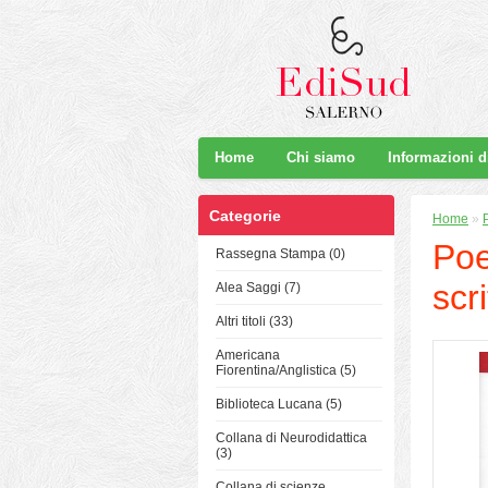
Home
Chi siamo
Informazioni 
Categorie
Home
»
Poe
Rassegna Stampa (0)
scr
Alea Saggi (7)
Altri titoli (33)
Americana
Fiorentina/Anglistica (5)
Biblioteca Lucana (5)
Collana di Neurodidattica
(3)
Collana di scienze