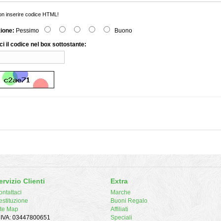
n inserire codice HTML!
zione:
Pessimo
Buono
ci il codice nel box sottostante:
ervizio Clienti
Extra
ntattaci
Marche
estituzione
Buoni Regalo
ite Map
Affiliati
. IVA: 03447800651
Speciali