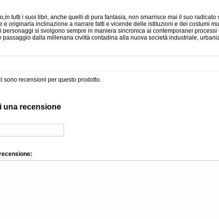
o,in tutti i suoi libri, anche quelli di pura fantasia, non smarrisce mai il suo radicat
e e originaria inclinazione a narrare fatti e vicende delle istituzioni e dei costumi mun
i personaggi si svolgono sempre in maniera sincronica ai contemporanei processi de
e passaggio dalla millenaria civiltà contadina alla nuova società industriale, urba
i sono recensioni per questo prodotto.
i una recensione
 recensione: