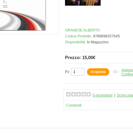
GRANESE ALBERTO
Codice Prodotto:
9788898257645
Disponibilità:
In Magazzino
Prezzo: 15,00€
Aggiung
Pz:
- O -
Confro
0 recensioni
|
Scrivi un
Condividi