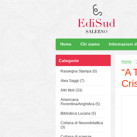
Home
Chi siamo
Informazioni 
Categorie
Home
»
“A 
Rassegna Stampa (0)
Cri
Alea Saggi (7)
Altri titoli (33)
Americana
Fiorentina/Anglistica (5)
Biblioteca Lucana (5)
Collana di Neurodidattica
(3)
Collana di scienze