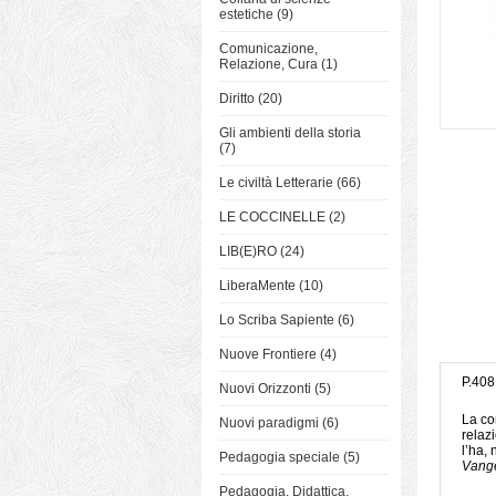
estetiche (9)
Comunicazione,
Relazione, Cura (1)
Diritto (20)
Gli ambienti della storia
(7)
Le civiltà Letterarie (66)
LE COCCINELLE (2)
LIB(E)RO (24)
LiberaMente (10)
Lo Scriba Sapiente (6)
Nuove Frontiere (4)
P.408
Nuovi Orizzonti (5)
La co
Nuovi paradigmi (6)
relaz
l’ha,
Pedagogia speciale (5)
Vang
Pedagogia, Didattica,