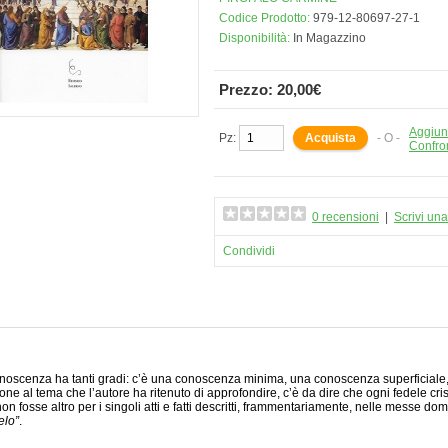
Codice Prodotto:
979-12-80697-27-1
Disponibilità:
In Magazzino
Prezzo: 20,00€
Aggiung
Pz:
- O -
Confro
0 recensioni
|
Scrivi un
Condividi
noscenza ha tanti gradi: c’è una conoscenza minima, una conoscenza superficiale, 
ione al tema che l’autore ha ritenuto di approfondire, c’è da dire che ogni fedele cr
 non fosse altro per i singoli atti e fatti descritti, frammentariamente, nelle messe do
elo”
.