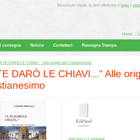
Benvenuto ospite, tu devi effettuare il
login
o
cre
Home
L
di consegna
Notizie
Contattaci
Rassegna Stampa
“A TE DARÒ LE CHIAVI...” Alle origini del Cristianesimo
TE DARÒ LE CHIAVI...” Alle orig
stianesimo
PIROFALO CARMINE