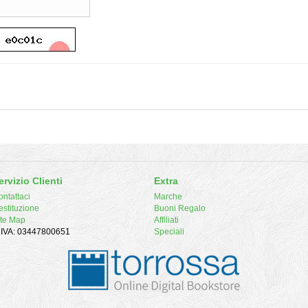
ervizio Clienti
Extra
ntattaci
Marche
estituzione
Buoni Regalo
ite Map
Affiliati
. IVA: 03447800651
Speciali