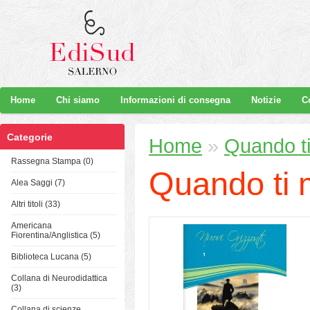
Home
Chi siamo
Informazioni di consegna
Notizie
C
Categorie
Home
»
Quando ti
Rassegna Stampa (0)
Quando ti m
Alea Saggi (7)
Altri titoli (33)
Americana
Fiorentina/Anglistica (5)
Biblioteca Lucana (5)
Collana di Neurodidattica
(3)
Collana di scienze