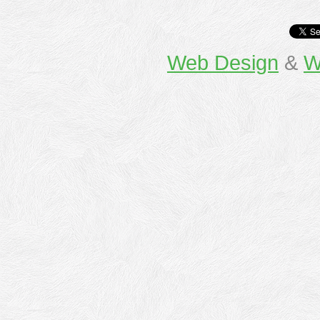
Web Design
&
W