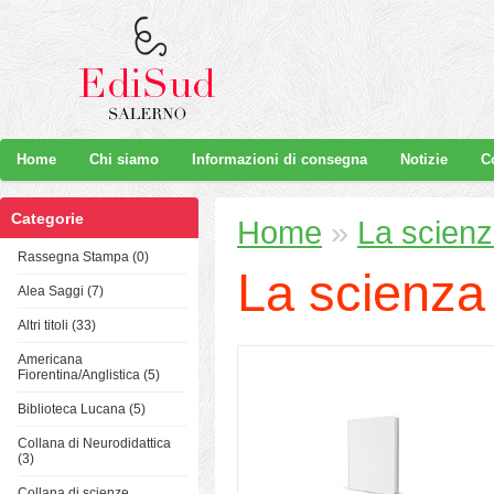
Home
Chi siamo
Informazioni di consegna
Notizie
C
Categorie
Home
»
La scienz
Rassegna Stampa (0)
La scienza
Alea Saggi (7)
Altri titoli (33)
Americana
Fiorentina/Anglistica (5)
Biblioteca Lucana (5)
Collana di Neurodidattica
(3)
Collana di scienze