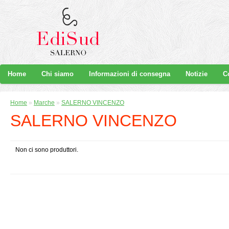
Home
Chi siamo
Informazioni di consegna
Notizie
C
Home
»
Marche
»
SALERNO VINCENZO
SALERNO VINCENZO
Non ci sono produttori.