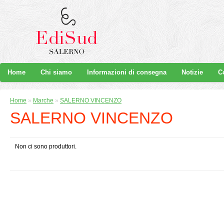
Home
Chi siamo
Informazioni di consegna
Notizie
C
Home
»
Marche
»
SALERNO VINCENZO
SALERNO VINCENZO
Non ci sono produttori.