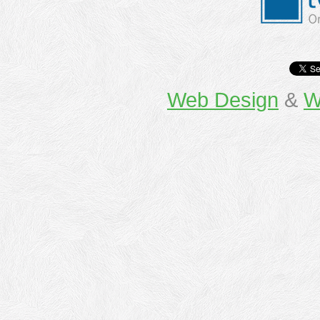
Web Design
&
W