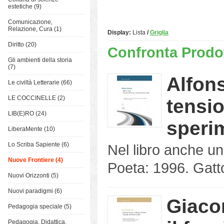
estetiche (9)
Comunicazione,
Relazione, Cura (1)
Display:
Lista
/
Griglia
Diritto (20)
Confronta Prodot
Gli ambienti della storia
(7)
Alfon
Le civiltà Letterarie (66)
LE COCCINELLE (2)
tensio
LIB(E)RO (24)
speri
LiberaMente (10)
Lo Scriba Sapiente (6)
Nel libro anche u
Nuove Frontiere (4)
Poeta: 1996. Gatto
Nuovi Orizzonti (5)
Nuovi paradigmi (6)
Giaco
Pedagogia speciale (5)
Pedagogia, Didattica,