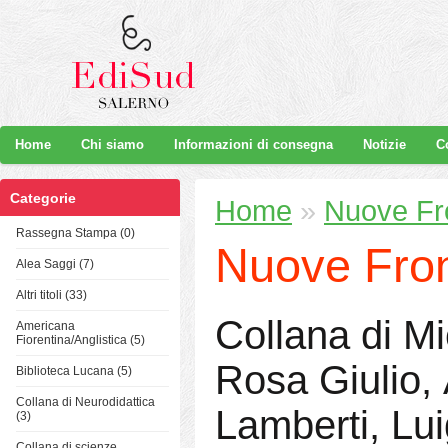
Home
Chi siamo
Informazioni di consegna
Notizie
C
Categorie
Home
»
Nuove Fr
Rassegna Stampa (0)
Nuove Fron
Alea Saggi (7)
Altri titoli (33)
Collana di Mi
Americana
Fiorentina/Anglistica (5)
Rosa Giulio,
Biblioteca Lucana (5)
Collana di Neurodidattica
Lamberti, Lui
(3)
Collana di scienze