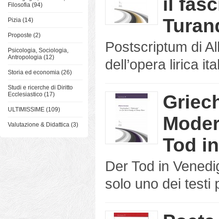
il fas
Filosofia (94)
Turand
Pizia (14)
Proposte (2)
Postscriptum di A
Psicologia, Sociologia,
Antropologia (12)
dell’opera lirica it
Storia ed economia (26)
Studi e ricerche di Diritto
Ecclesiastico (17)
Griec
ULTIMISSIME (109)
Modern
Valutazione & Didattica (3)
Tod i
Der Tod in Vened
solo uno dei testi p