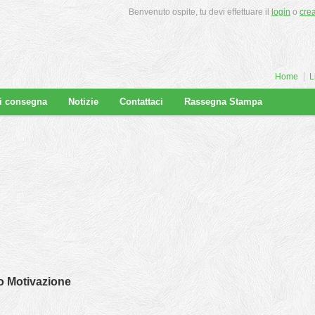
Benvenuto ospite, tu devi effettuare il
login
o
cre
Home
L
di consegna
Notizie
Contattaci
Rassegna Stampa
 Motivazione