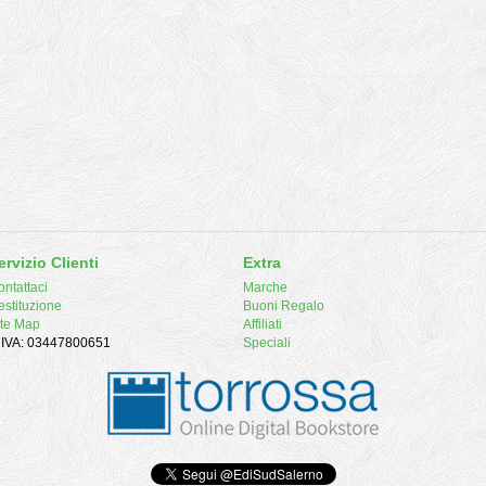
ervizio Clienti
Extra
ntattaci
Marche
estituzione
Buoni Regalo
ite Map
Affiliati
. IVA: 03447800651
Speciali