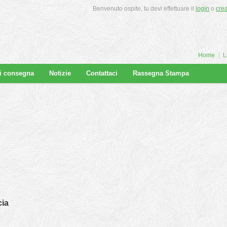
Benvenuto ospite, tu devi effettuare il
login
o
cre
Home
L
di consegna
Notizie
Contattaci
Rassegna Stampa
cia