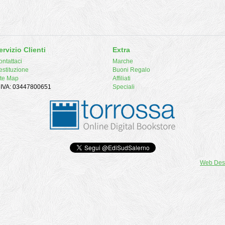
ervizio Clienti
Extra
ntattaci
Marche
estituzione
Buoni Regalo
ite Map
Affiliati
. IVA: 03447800651
Speciali
Web Des