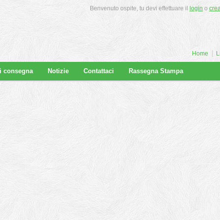
Benvenuto ospite, tu devi effettuare il
login
o
cre
Home
L
di consegna
Notizie
Contattaci
Rassegna Stampa