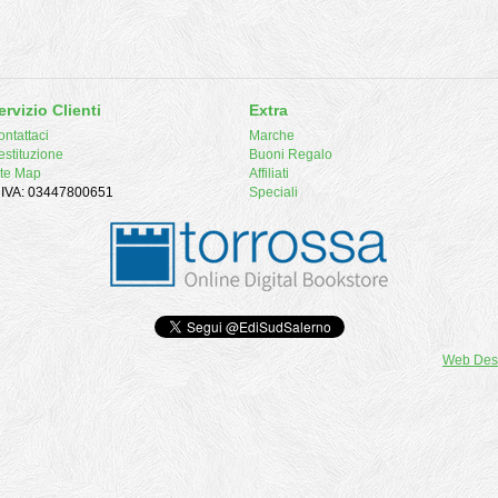
ervizio Clienti
Extra
ntattaci
Marche
estituzione
Buoni Regalo
ite Map
Affiliati
. IVA: 03447800651
Speciali
Web Des