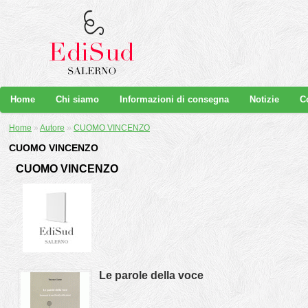
Home
Chi siamo
Informazioni di consegna
Notizie
C
Home
»
Autore
»
CUOMO VINCENZO
CUOMO VINCENZO
CUOMO VINCENZO
Le parole della voce