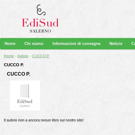
Home
Chi siamo
Informazioni di consegna
Notizie
C
Home
»
Autore
»
CUCCO P.
CUCCO P.
CUCCO P.
Il autore non a ancora nesun libro sul nostro sito!