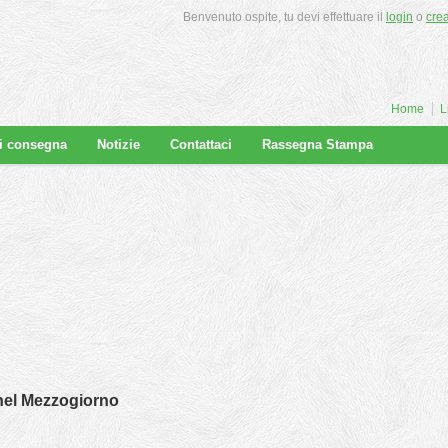
Benvenuto ospite, tu devi effettuare il
login
o
cre
Home
L
di consegna
Notizie
Contattaci
Rassegna Stampa
nel Mezzogiorno