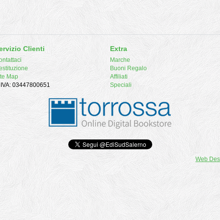
ervizio Clienti
Extra
ntattaci
Marche
estituzione
Buoni Regalo
ite Map
Affiliati
. IVA: 03447800651
Speciali
Web Des